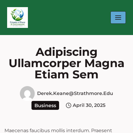
Skip
to
content
Adipiscing
Ullamcorper Magna
Etiam Sem
Derek.keane@strathmore.edu
April 30, 2025
Business
Maecenas faucibus mollis interdum. Praesent